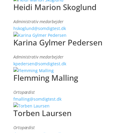
Heidi Marion Skoglund
Administrativ medarbejder
hskoglund@somdigtest.dk
Karina Gylmer Pedersen
Administrativ medarbejder
kpedersen@somdigtest.dk
Flemming Malling
Ortopædist
fmalling@somdigtest.dk
Torben Laursen
Ortopædist