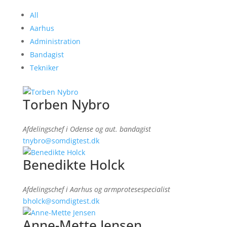
All
Aarhus
Administration
Bandagist
Tekniker
Torben Nybro
Afdelingschef i Odense og aut. bandagist
tnybro@somdigtest.dk
Benedikte Holck
Afdelingschef i Aarhus og armprotesespecialist
bholck@somdigtest.dk
Anne-Mette Jensen