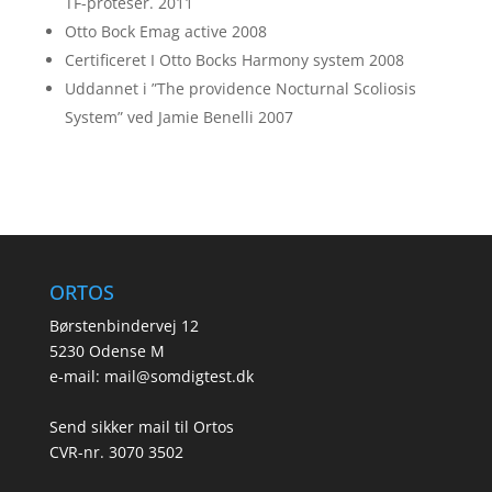
TF-proteser. 2011
Otto Bock Emag active 2008
Certificeret I Otto Bocks Harmony system 2008
Uddannet i ”The providence Nocturnal Scoliosis
System” ved Jamie Benelli 2007
ORTOS
Børstenbindervej 12
5230 Odense M
e-mail:
mail@somdigtest.dk
Send sikker mail til Ortos
CVR-nr. 3070 3502