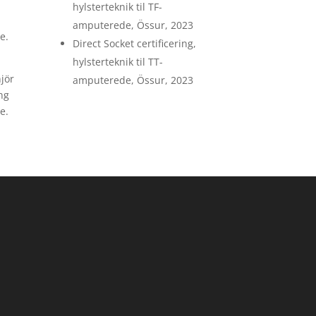
hylsterteknik til TF-
amputerede, Össur, 2023
e.
Direct Socket certificering,
hylsterteknik til TT-
jör
amputerede, Össur, 2023
ng
e.