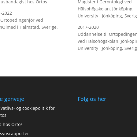
usbandagist hos Ortos
Magister i Gerontologi ved
Hälsohögskolan, Jönköping
1-2022
University i Jönköping, Sverig
 Ortopedingenjör ved
Olmed i Halmstad, Sverige.
2017-2020
Uddannelse til Ortopedingen
ved Hälsohögskolan, Jönköpi
University i Jönköping, Sverig
e genveje
Følg os her
ivatlivs- og cookiepolitik for
tos
b hos Ortos
lsynsrapporter