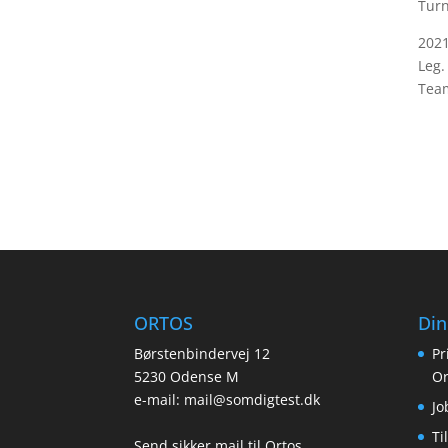
Turn
202
Leg.
Team
ORTOS
Din
Børstenbindervej 12
Pr
5230 Odense M
Or
e-mail:
mail@somdigtest.dk
Jo
Ti
Send sikker mail til Ortos