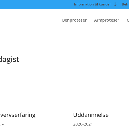
Information til kunder
Beh
Benproteser
Armproteser
O
agist
vervserfaring
Uddannnelse
 –
2020-2021