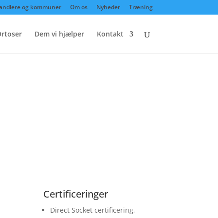
andlere og kommuner
Om os
Nyheder
Træning
rtoser
Dem vi hjælper
Kontakt
Certificeringer
Direct Socket certificering,