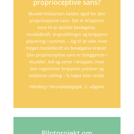
proprioceptive sans?
Muskel-ledsansen kaldes også for den
proprioceptive sans. Det er kroppens
evne til at opfatte bevægelse,
muskelkraft, kropsstillinger og kroppens
placering i rummet. – Og til at vide, hvor
meget muskelkraft en bevægelse kræver.
Den proprioceptive sans er beliggende i
muskler, led og sener i kroppen, hvor
den registrerer kroppens position og
leddenes stilling – fx bøjet eller strakt.
Håndbog i Neuropædagogik
, 2. udgave.
Pilotprojekt om