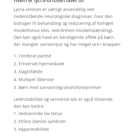
Hvem er lycra-ortosen lavet til?
Lycra-ortosen er særligt anvendelig ved
nedenstående neurologiske diagnoser, hvor den
bidrager til behandling og reducering af forhøjet
muskeltonus (dvs. overdreven muskelspænding).
Den kan også have en beroligende effekt på børn,
der mangler sanseinput og har meget uro i kroppen:
Cerebral parese
Erhvervet hjerneskade
Slagtilfælde
Multipel Sklerose
Børn med sanseintegrationsforstyrrelser
Ledinstabilitet og sensorisk tab er også tilstande,
den kan bedre:
Vedvarende lav tonus
Ehlers Danlos syndrom
Hypermobilitet